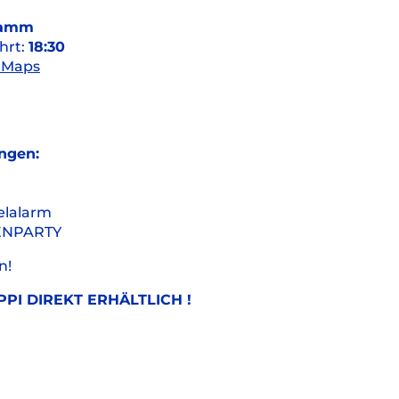
rdamm
hrt:
18:30
 Maps
ungen:
elalarm
AFENPARTY
n!
PI DIREKT ERHÄLTLICH !