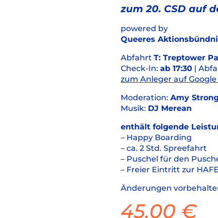
zum 20. CSD auf d
powered by
Queeres Aktionsbündnis 
Abfahrt
T: Treptower P
Check-In:
ab 17:30
| Abfa
zum Anleger auf Google
Moderation:
Amy Stron
Musik:
DJ Merean
enthält folgende Leist
– Happy Boarding
– ca. 2 Std. Spreefahrt
– Puschel für den Pusch
– Freier Eintritt zur H
Änderungen vorbehalte
45,00
€