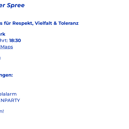
er Spree
für Respekt, Vielfalt & Toleranz
ark
hrt:
18:30
 Maps
g
ungen:
elalarm
AFENPARTY
n!